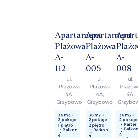
Apartament
Apartament
Apar
Plażowa
Plażowa
Plażo
A-
A-
A-
112
005
008
ul.
ul.
ul.
Plażowa
Plażowa
Plażow
4A,
4A,
4A,
Grzybowo
Grzybowo
Grzybo
36 m2
36 m2
36 m2
2 pokoje
2 pokoje
2 pokoje
Parter
1 piętro
2 piętro
Balko
Balkon
Balkon
4
4
4