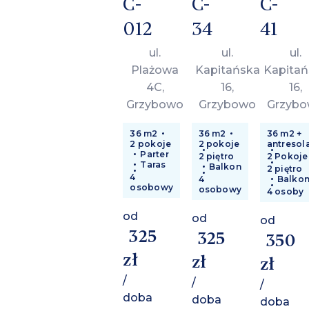
C-
C-
C-
012
34
41
ul.
ul.
ul.
Plażowa
Kapitańska
Kapitań
4C,
16,
16,
Grzybowo
Grzybowo
Grzyb
36 m2
36 m2
36 m2 +
2 pokoje
2 pokoje
antresol
Parter
2 piętro
2 Pokoje
Taras
Balkon
2 piętro
4
4
Balko
osobowy
osobowy
4 osoby
od
od
od
325
325
350
zł
zł
zł
/
/
/
doba
doba
doba