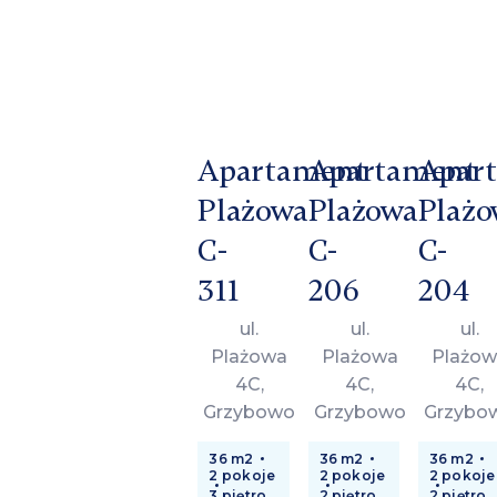
Apartament
Apartament
Apar
Plażowa
Plażowa
Plażo
C-
C-
C-
311
206
204
ul.
ul.
ul.
Plażowa
Plażowa
Plażow
4C,
4C,
4C,
Grzybowo
Grzybowo
Grzybo
36 m2
36 m2
36 m2
2 pokoje
2 pokoje
2 pokoje
3 piętro
2 piętro
2 piętro