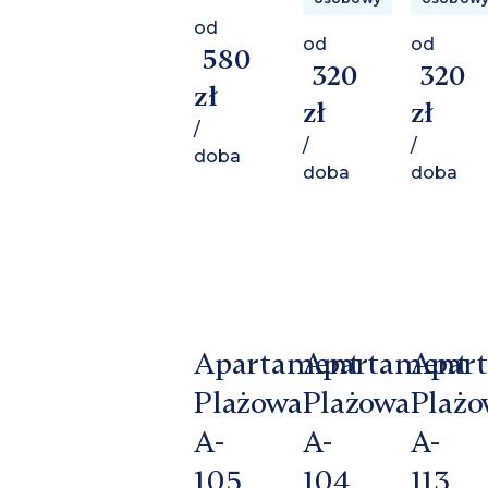
od
od
od
580
320
320
zł
zł
zł
/
/
/
doba
doba
doba
Apartament
Apartament
Apar
Plażowa
Plażowa
Plażo
A-
A-
A-
105
104
113