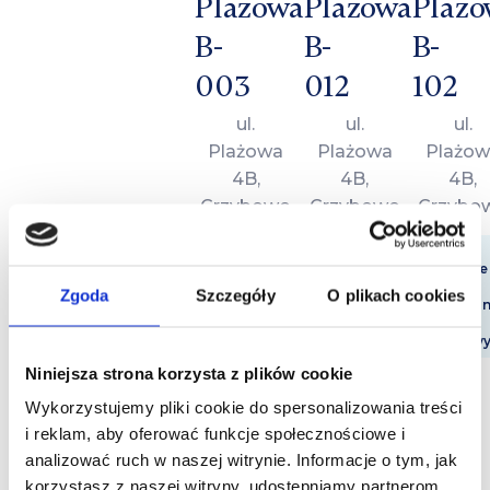
Plażowa
Plażowa
Plażo
B-
B-
B-
003
012
102
ul.
ul.
ul.
Plażowa
Plażowa
Plażow
4B,
4B,
4B,
Grzybowo
Grzybowo
Grzybo
36 m2
36 m2
36 m2
2 pokoje
2 pokoje
2 pokoje
Parter
Parter
1 piętro
Zgoda
Szczegóły
O plikach cookies
Taras
Taras
Balko
4
4
4
osobowy
osobowy
osobow
Niniejsza strona korzysta z plików cookie
od
od
od
Wykorzystujemy pliki cookie do spersonalizowania treści
350
350
350
i reklam, aby oferować funkcje społecznościowe i
zł
zł
zł
analizować ruch w naszej witrynie. Informacje o tym, jak
/
/
korzystasz z naszej witryny, udostępniamy partnerom
/