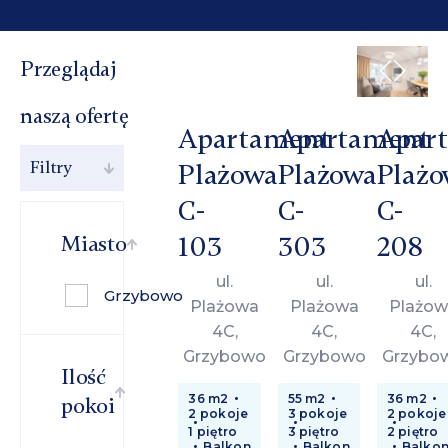
Przeglądaj
naszą ofertę
Apartament
Apartament
Apar
Filtry
Plażowa
Plażowa
Plażo
C-
C-
C-
103
303
208
Miasto
ul.
ul.
ul.
Grzybowo
Plażowa
Plażowa
Plażow
4C,
4C,
4C,
Grzybowo
Grzybowo
Grzybo
Ilość
36 m2
55 m2
36 m2
pokoi
2 pokoje
3 pokoje
2 pokoje
1 piętro
3 piętro
2 piętro
Balkon
Balkon
Balko