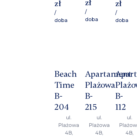
zł
zł
zł
/
/
/
doba
doba
doba
Beach
Apartament
Apar
Time
Plażowa
Plażo
B-
B-
B-
204
215
112
ul.
ul.
ul.
Plażowa
Plażowa
Plażow
4B,
4B,
4B,