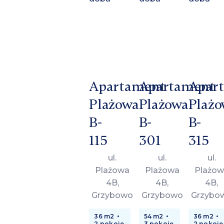
Apartament
Apartament
Apar
Plażowa
Plażowa
Plażo
B-
B-
B-
115
301
315
ul.
ul.
ul.
Plażowa
Plażowa
Plażow
4B,
4B,
4B,
Grzybowo
Grzybowo
Grzybo
36 m2
54 m2
36 m2
2 pokoje
3 pokoje
2 pokoje