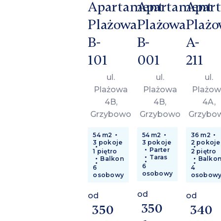
Apartament
Apartament
Apar
Plażowa
Plażowa
Plażo
B-
B-
A-
101
001
211
ul.
ul.
ul.
Plażowa
Plażowa
Plażow
4B,
4B,
4A,
Grzybowo
Grzybowo
Grzybo
54 m2
54 m2
36 m2
3 pokoje
3 pokoje
2 pokoje
Parter
1 piętro
2 piętro
Taras
Balkon
Balko
6
6
4
osobowy
osobowy
osobow
od
od
od
350
350
340