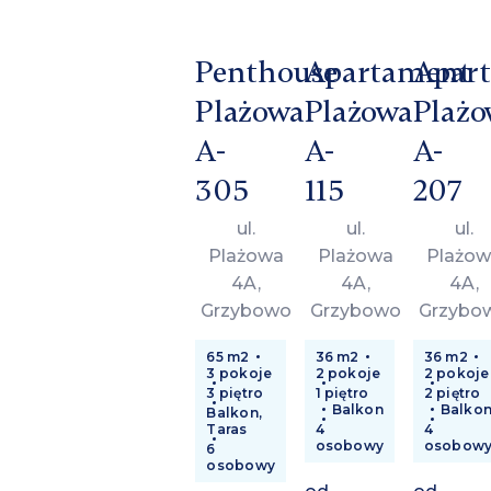
Penthouse
Apartament
Apar
Plażowa
Plażowa
Plażo
A-
A-
A-
305
115
207
ul.
ul.
ul.
Plażowa
Plażowa
Plażow
4A,
4A,
4A,
Grzybowo
Grzybowo
Grzybo
65 m2
36 m2
36 m2
3 pokoje
2 pokoje
2 pokoje
3 piętro
1 piętro
2 piętro
Balkon
Balko
Balkon,
Taras
4
4
osobowy
osobow
6
osobowy