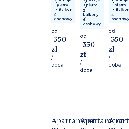
1 piętro
3 piętro
3 piętro
Balkon
Balko
2
4
balkony
4
osobowy
osobow
6
osobowy
od
od
od
350
350
350
zł
zł
zł
/
/
/
doba
doba
doba
Apartament
Apartament
Apar