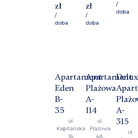
zł
zł
/
doba
/
/
doba
doba
Apartament
Apartament
Delux
Eden
Plażowa
Apar
B-
A-
Plażo
35
114
A-
315
ul.
ul.
Kapitańska
Plażowa
ul.
16,
4A,