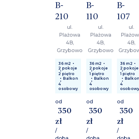
B-
B-
B-
210
110
107
ul.
ul.
ul.
Plażowa
Plażowa
Plażow
4B,
4B,
4B,
Grzybowo
Grzybowo
Grzybo
36 m2
36 m2
36 m2
2 pokoje
2 pokoje
2 pokoje
2 piętro
1 piętro
1 piętro
Balkon
Balkon
Balko
4
4
4
osobowy
osobowy
osobow
od
od
od
350
350
350
zł
zł
zł
/
/
/
doba
doba
doba