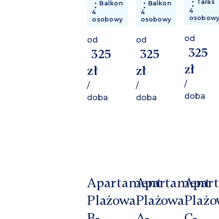
Taras
Balkon
Balkon
4
4
4
osobow
osobowy
osobowy
od
od
od
325
325
325
zł
zł
zł
/
/
/
doba
doba
doba
Apartament
Apartament
Apar
Plażowa
Plażowa
Plażo
B-
A-
C-