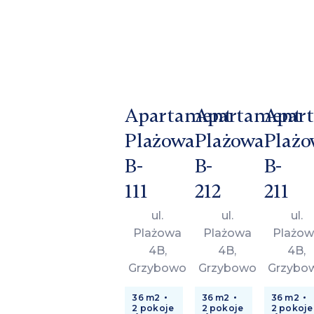
Apartament
Apartament
Apar
Plażowa
Plażowa
Plażo
B-
B-
B-
111
212
211
ul.
ul.
ul.
Plażowa
Plażowa
Plażow
4B,
4B,
4B,
Grzybowo
Grzybowo
Grzybo
36 m2
36 m2
36 m2
2 pokoje
2 pokoje
2 pokoje