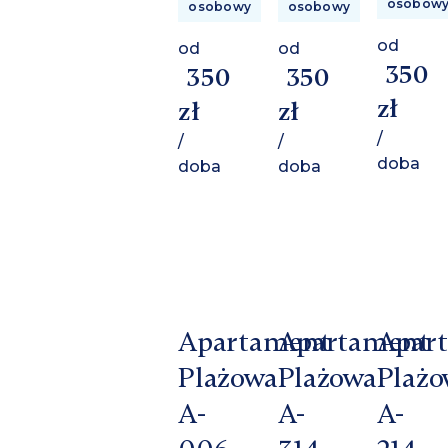
osobow
osobowy
osobowy
od
od
od
350
350
350
zł
zł
zł
/
/
/
doba
doba
doba
Apartament
Apartament
Apar
Plażowa
Plażowa
Plażo
A-
A-
A-