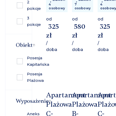
2
4
7
4
pokoje
osobowy
osobowy
osobow
3
od
od
od
pokoje
325
580
325
zł
zł
zł
/
/
/
Obiekt
doba
doba
doba
Posesja
Kapitańska
Posesja
Plażowa
Apartament
Apartament
Apar
Wyposażenie
Plażowa
Plażowa
Plażo
C-
B-
C-
Aneks