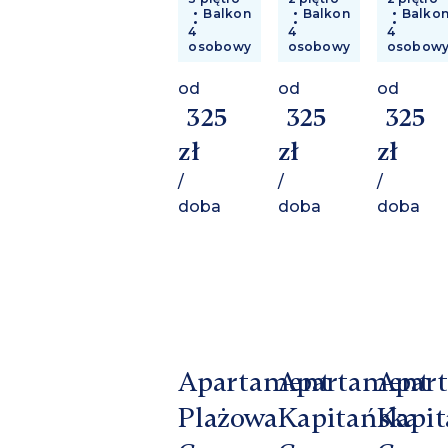
Balkon
Balkon
Balko
4
4
4
osobowy
osobowy
osobow
od
od
od
325
325
325
zł
zł
zł
/
/
/
doba
doba
doba
Apartament
Apartament
Apar
Plażowa
Kapitańska
Kapit