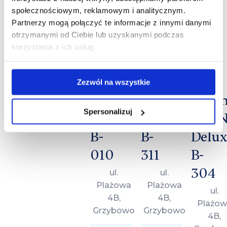
doba
doba
społecznościowym, reklamowym i analitycznym.
doba
Partnerzy mogą połączyć te informacje z innymi danymi
otrzymanymi od Ciebie lub uzyskanymi podczas
korzystania z ich usług.
Zezwól na wszystkie
Apartament
Apartament
Pent
Spersonalizuj
Plażowa
Plażowa
LUA
B-
B-
Delux
010
311
B-
304
ul.
ul.
Plażowa
Plażowa
ul.
4B,
4B,
Plażow
Grzybowo
Grzybowo
4B,