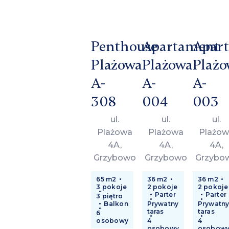
Penthouse
Apartament
Apar
Plażowa
Plażowa
Plażo
A-
A-
A-
308
004
003
ul.
ul.
ul.
Plażowa
Plażowa
Plażow
4A,
4A,
4A,
Grzybowo
Grzybowo
Grzybo
65 m2
36 m2
36 m2
3 pokoje
2 pokoje
2 pokoje
Parter
Parter
3 piętro
Balkon
Prywatny
Prywatn
taras
taras
6
osobowy
4
4
osobowy
osobow