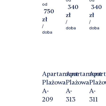
od
od
od
340
340
750
zł
zł
zł
/
/
/
doba
doba
doba
Apartament
Apartament
Apar
Plażowa
Plażowa
Plażo
A-
A-
A-
209
313
311