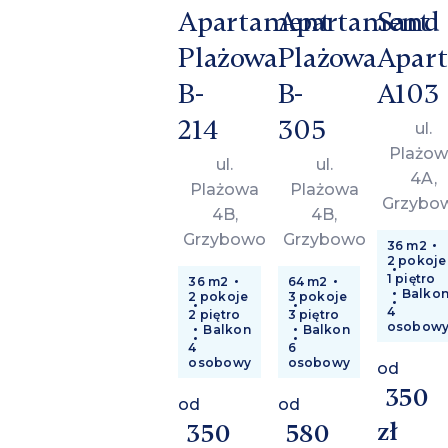
Apartament
Apartament
Sand
Plażowa
Plażowa
Apar
B-
B-
A103
214
305
ul.
Plażow
ul.
ul.
4A,
Plażowa
Plażowa
Grzybo
4B,
4B,
Grzybowo
Grzybowo
36 m2
2 pokoje
1 piętro
36 m2
64 m2
Balko
2 pokoje
3 pokoje
4
2 piętro
3 piętro
osobow
Balkon
Balkon
4
6
osobowy
osobowy
od
350
od
od
zł
350
580