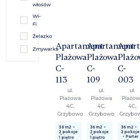
włosów
Wi-
Fi
Żelazko
Apartament
Apartament
Apar
Zmywarka
Plażowa
Plażowa
Plażo
C-
C-
C-
113
109
003
ul.
ul.
ul.
Plażowa
Plażowa
Plażow
4C,
4C,
4C,
Grzybowo
Grzybowo
Grzybo
36 m2
36 m2
36 m2
2 pokoje
2 pokoje
2 pokoje
Parter
1 piętro
1 piętro