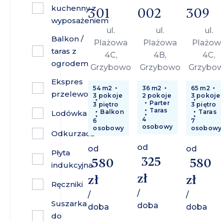
kuchenny z
301
002
309
wyposażeniem
ul.
ul.
ul.
Balkon /
Plażowa
Plażowa
Plażow
taras z
4C,
4B,
4C,
ogrodem
Grzybowo
Grzybowo
Grzybo
Ekspres
54 m2
36 m2
65 m2
przelewowy
3 pokoje
2 pokoje
3 pokoje
Parter
3 piętro
3 piętro
Taras
Balkon
Taras
Lodówka
4
6
7
osobowy
osobowy
osobow
Odkurzacz
od
od
od
Płyta
325
580
580
indukcyjna
zł
zł
zł
Ręczniki
/
/
/
Suszarka
doba
doba
doba
do