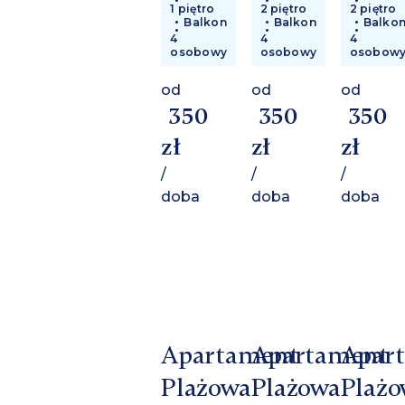
1 piętro
2 piętro
2 piętro
Balkon
Balkon
Balko
4
4
4
osobowy
osobowy
osobow
od
od
od
350
350
350
zł
zł
zł
/
/
/
doba
doba
doba
Apartament
Apartament
Apar
Plażowa
Plażowa
Plażo