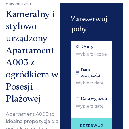
OPIS OBIEKTU
Kameralny i
Zarezerwuj
stylowo
pobyt
urządzony
Osoby
Apartament
A003 z
Data
ogródkiem w
przyjazdu
Posesji
Plażowej
Data wyjazdu
Apartament A003 to
idealna propozycja dla
REZERWUJ
gości, którzy chcą