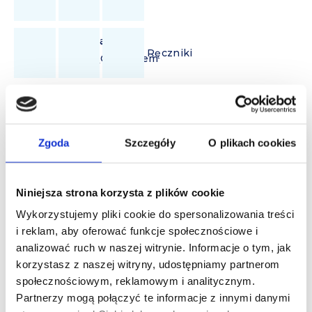
Fi
Suszarka
Taras Z
Do
Ręczniki
Ogródkiem
Włosów
Strefa
Spa
Zgoda
Szczegóły
O plikach cookies
Niniejsza strona korzysta z plików cookie
Usługi
Wykorzystujemy pliki cookie do spersonalizowania treści
i reklam, aby oferować funkcje społecznościowe i
dodatkowe
analizować ruch w naszej witrynie. Informacje o tym, jak
korzystasz z naszej witryny, udostępniamy partnerom
społecznościowym, reklamowym i analitycznym.
Dostęp do Strefy
Partnerzy mogą połączyć te informacje z innymi danymi
SPA w cenie