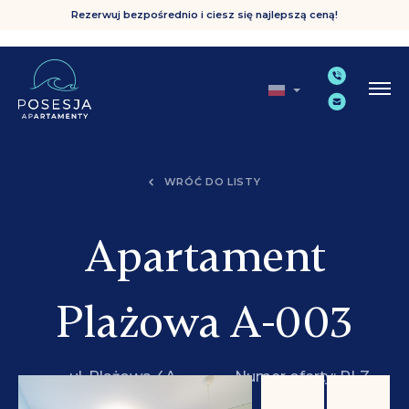
Rezerwuj bezpośrednio i ciesz się najlepszą ceną!
WRÓĆ DO LISTY
Apartament
Plażowa A-003
ul. Plażowa 4A,
Numer oferty: PLZ
Grzybowo
A-003