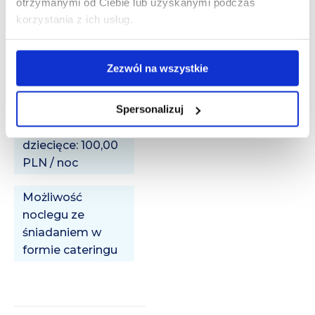
otrzymanymi od Ciebie lub uzyskanymi podczas
noclegu - 3 sauny
korzystania z ich usług.
i jacuzzi
Dostęp do
Zezwól na wszystkie
Internetu:
Wliczone w cenę
Spersonalizuj
Łóżeczko
dziecięce: 100,00
PLN / noc
Możliwość
noclegu ze
śniadaniem w
formie cateringu