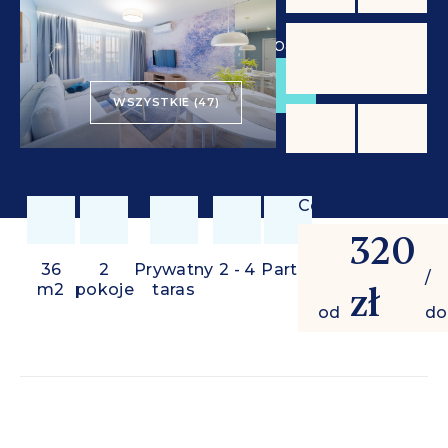
od
320 zł
/ doba
REZERWUJ
WSZYSTKIE (47)
Cena:
320
36
2
Prywatny
2 - 4
Parter
/
zł
m2
pokoje
taras
od
do