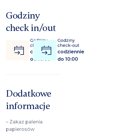
Godziny
check in/out
Godziny
Godziny
check-in
check-out
codziennie
codziennie
od 16:00
do 10:00
Dodatkowe
informacje
– Zakaz palenia
papierosów