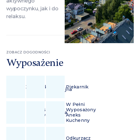
aktywnego
wypoczynku, jak i do
relaksu.
ZOBACZ DOGODNOŚCI
Wyposażenie
Płyta
Zmywarka
Piekarnik
Indukcyjna
W Pełni
Ekspres
Wyposażony
Lodówka
Przelewowy
Aneks
Kuchenny
Wi-
Żelazko
Odkurzacz