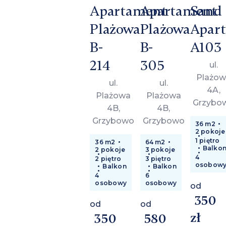
Apartament
Apartament
Sand
Plażowa
Plażowa
Apar
B-
B-
A103
214
305
ul.
Plażow
ul.
ul.
4A,
Plażowa
Plażowa
Grzybo
4B,
4B,
Grzybowo
Grzybowo
36 m2
2 pokoje
1 piętro
36 m2
64 m2
Balko
2 pokoje
3 pokoje
4
2 piętro
3 piętro
osobow
Balkon
Balkon
4
6
osobowy
osobowy
od
350
od
od
zł
350
580