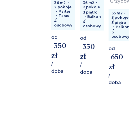
Grzybo
36 m2
36 m2
2 pokoje
2 pokoje
Parter
3 piętro
65 m2
Taras
Balkon
3 pokoje
4
4
3 piętro
osobowy
osobowy
Balko
6
osobow
od
od
350
350
od
zł
zł
650
/
/
zł
doba
doba
/
doba