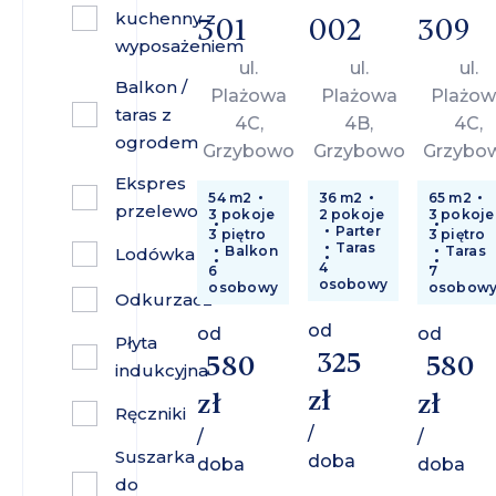
kuchenny z
301
002
309
wyposażeniem
ul.
ul.
ul.
Balkon /
Plażowa
Plażowa
Plażow
taras z
4C,
4B,
4C,
ogrodem
Grzybowo
Grzybowo
Grzybo
Ekspres
54 m2
36 m2
65 m2
przelewowy
3 pokoje
2 pokoje
3 pokoje
Parter
3 piętro
3 piętro
Taras
Balkon
Taras
Lodówka
4
6
7
osobowy
osobowy
osobow
Odkurzacz
od
od
od
Płyta
325
580
580
indukcyjna
zł
zł
zł
Ręczniki
/
/
/
Suszarka
doba
doba
doba
do