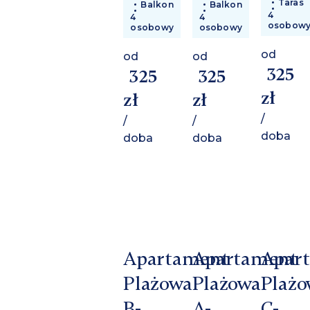
Taras
Balkon
Balkon
4
4
4
osobow
osobowy
osobowy
od
od
od
325
325
325
zł
zł
zł
/
/
/
doba
doba
doba
Apartament
Apartament
Apar
Plażowa
Plażowa
Plażo
B-
A-
C-