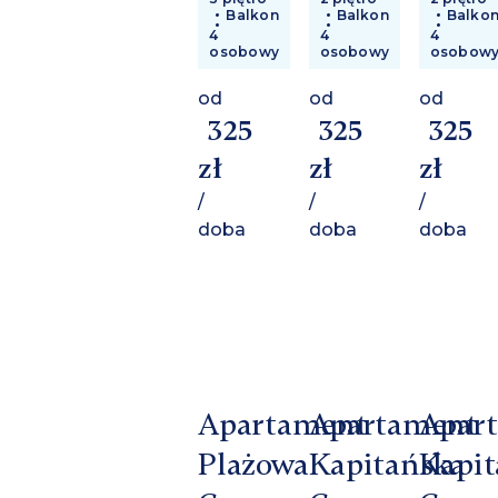
Balkon
Balkon
Balko
4
4
4
osobowy
osobowy
osobow
od
od
od
325
325
325
zł
zł
zł
/
/
/
doba
doba
doba
Apartament
Apartament
Apar
Plażowa
Kapitańska
Kapit