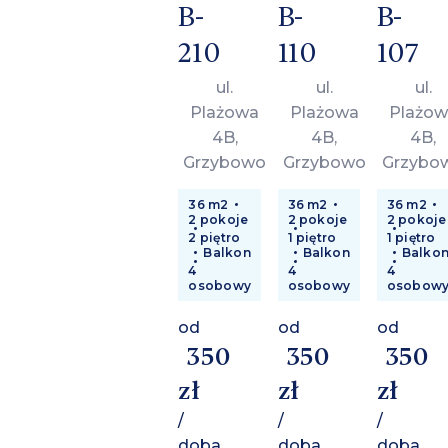
B-
B-
B-
210
110
107
ul.
ul.
ul.
Plażowa
Plażowa
Plażow
4B,
4B,
4B,
Grzybowo
Grzybowo
Grzybo
36 m2
36 m2
36 m2
2 pokoje
2 pokoje
2 pokoje
2 piętro
1 piętro
1 piętro
Balkon
Balkon
Balko
4
4
4
osobowy
osobowy
osobow
od
od
od
350
350
350
zł
zł
zł
/
/
/
doba
doba
doba