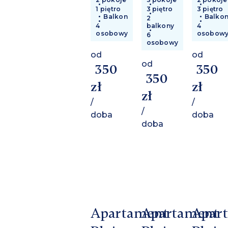
1 piętro
3 piętro
3 piętro
Balkon
Balko
2
4
balkony
4
osobowy
osobow
6
osobowy
od
od
od
350
350
350
zł
zł
zł
/
/
/
doba
doba
doba
Apartament
Apartament
Apar