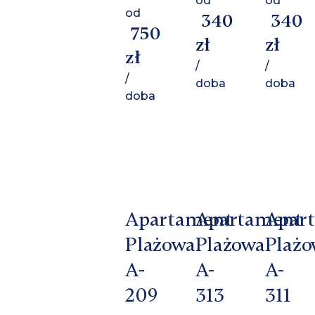
od
od
od
340
340
750
zł
zł
zł
/
/
/
doba
doba
doba
Apartament
Apartament
Apar
Plażowa
Plażowa
Plażo
A-
A-
A-
209
313
311