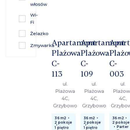
włosów
Wi-
Fi
Żelazko
Apartament
Apartament
Apar
Zmywarka
Plażowa
Plażowa
Plażo
C-
C-
C-
113
109
003
ul.
ul.
ul.
Plażowa
Plażowa
Plażow
4C,
4C,
4C,
Grzybowo
Grzybowo
Grzybo
36 m2
36 m2
36 m2
2 pokoje
2 pokoje
2 pokoje
Parter
1 piętro
1 piętro