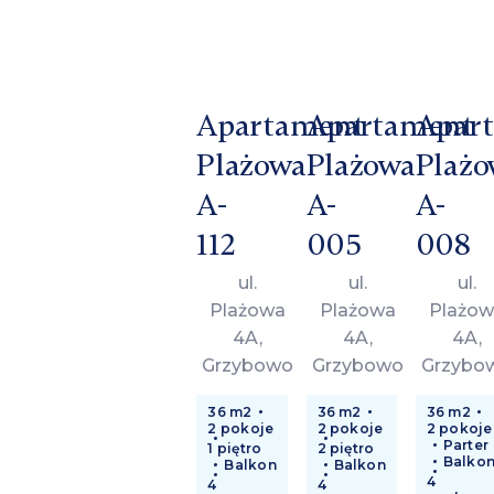
Apartament
Apartament
Apar
Plażowa
Plażowa
Plażo
A-
A-
A-
112
005
008
ul.
ul.
ul.
Plażowa
Plażowa
Plażow
4A,
4A,
4A,
Grzybowo
Grzybowo
Grzybo
36 m2
36 m2
36 m2
2 pokoje
2 pokoje
2 pokoje
Parter
1 piętro
2 piętro
Balko
Balkon
Balkon
4
4
4