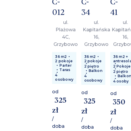
C-
C-
C-
012
34
41
ul.
ul.
ul.
Plażowa
Kapitańska
Kapitań
4C,
16,
16,
Grzybowo
Grzybowo
Grzyb
36 m2
36 m2
36 m2 +
2 pokoje
2 pokoje
antresol
Parter
2 piętro
2 Pokoje
Taras
Balkon
2 piętro
4
4
Balko
osobowy
osobowy
4 osoby
od
od
od
325
325
350
zł
zł
zł
/
/
/
doba
doba
doba