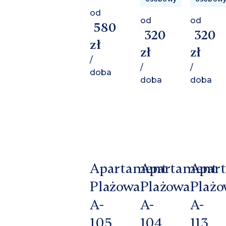
od
od
od
580
320
320
zł
zł
zł
/
/
/
doba
doba
doba
Apartament
Apartament
Apar
Plażowa
Plażowa
Plażo
A-
A-
A-
105
104
113