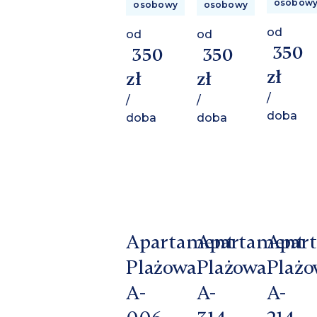
osobow
osobowy
osobowy
od
od
od
350
350
350
zł
zł
zł
/
/
/
doba
doba
doba
Apartament
Apartament
Apar
Plażowa
Plażowa
Plażo
A-
A-
A-