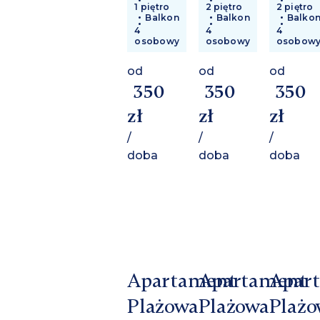
1 piętro
2 piętro
2 piętro
Balkon
Balkon
Balko
4
4
4
osobowy
osobowy
osobow
od
od
od
350
350
350
zł
zł
zł
/
/
/
doba
doba
doba
Apartament
Apartament
Apar
Plażowa
Plażowa
Plażo