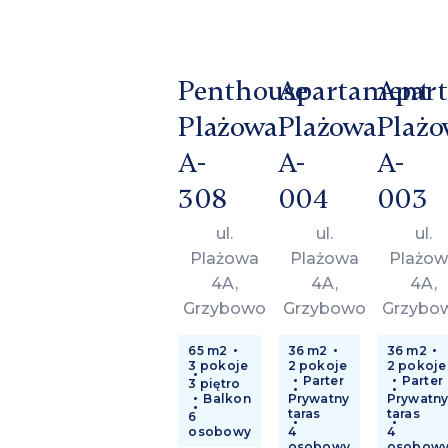
Penthouse
Apartament
Apar
Plażowa
Plażowa
Plażo
A-
A-
A-
308
004
003
ul.
ul.
ul.
Plażowa
Plażowa
Plażow
4A,
4A,
4A,
Grzybowo
Grzybowo
Grzybo
65 m2
36 m2
36 m2
3 pokoje
2 pokoje
2 pokoje
Parter
Parter
3 piętro
Balkon
Prywatny
Prywatn
taras
taras
6
osobowy
4
4
osobowy
osobow