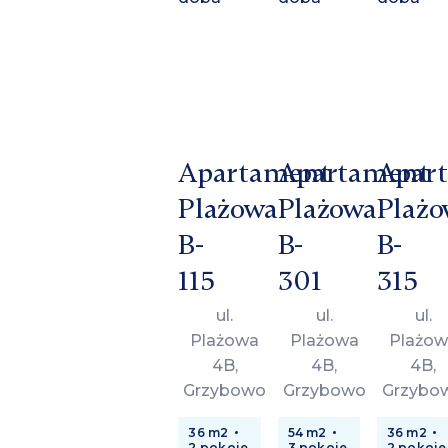
Apartament
Apartament
Apar
Plażowa
Plażowa
Plażo
B-
B-
B-
115
301
315
ul.
ul.
ul.
Plażowa
Plażowa
Plażow
4B,
4B,
4B,
Grzybowo
Grzybowo
Grzybo
36 m2
54 m2
36 m2
2 pokoje
3 pokoje
2 pokoje