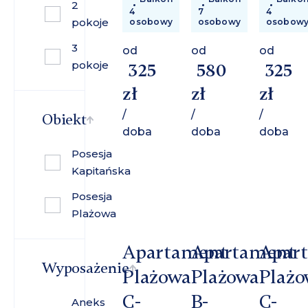
2
4
7
4
pokoje
osobowy
osobowy
osobow
3
od
od
od
pokoje
325
580
325
zł
zł
zł
/
/
/
Obiekt
doba
doba
doba
Posesja
Kapitańska
Posesja
Plażowa
Apartament
Apartament
Apar
Wyposażenie
Plażowa
Plażowa
Plażo
C-
B-
C-
Aneks