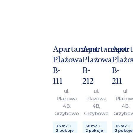
Apartament
Apartament
Apar
Plażowa
Plażowa
Plażo
B-
B-
B-
111
212
211
ul.
ul.
ul.
Plażowa
Plażowa
Plażow
4B,
4B,
4B,
Grzybowo
Grzybowo
Grzybo
36 m2
36 m2
36 m2
2 pokoje
2 pokoje
2 pokoje