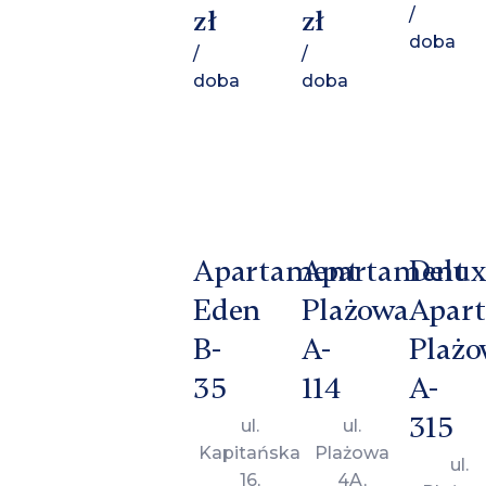
zł
zł
/
doba
/
/
doba
doba
Apartament
Apartament
Delux
Eden
Plażowa
Apar
B-
A-
Plażo
35
114
A-
315
ul.
ul.
Kapitańska
Plażowa
ul.
16,
4A,