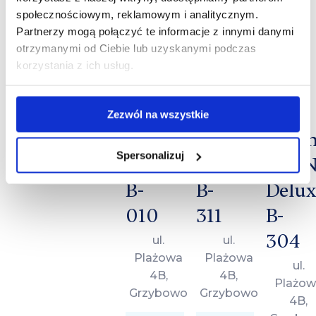
doba
doba
społecznościowym, reklamowym i analitycznym.
doba
Partnerzy mogą połączyć te informacje z innymi danymi
otrzymanymi od Ciebie lub uzyskanymi podczas
korzystania z ich usług.
Zezwól na wszystkie
Apartament
Apartament
Pent
Spersonalizuj
Plażowa
Plażowa
LUA
B-
B-
Delux
010
311
B-
304
ul.
ul.
Plażowa
Plażowa
ul.
4B,
4B,
Plażow
Grzybowo
Grzybowo
4B,