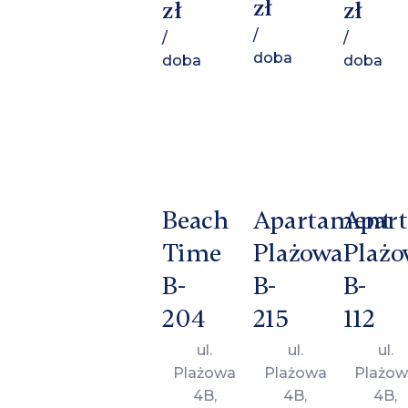
zł
zł
zł
/
/
/
doba
doba
doba
Beach
Apartament
Apar
Time
Plażowa
Plażo
B-
B-
B-
204
215
112
ul.
ul.
ul.
Plażowa
Plażowa
Plażow
4B,
4B,
4B,