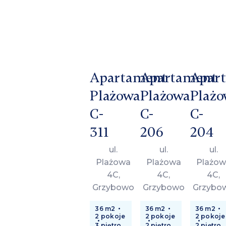
Apartament
Apartament
Apar
Plażowa
Plażowa
Plażo
C-
C-
C-
311
206
204
ul.
ul.
ul.
Plażowa
Plażowa
Plażow
4C,
4C,
4C,
Grzybowo
Grzybowo
Grzybo
36 m2
36 m2
36 m2
2 pokoje
2 pokoje
2 pokoje
3 piętro
2 piętro
2 piętro