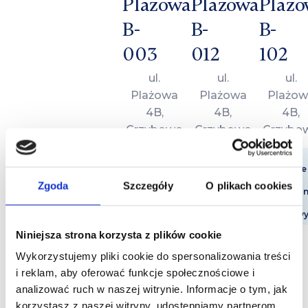
Plażowa
Plażowa
Plażo
B-
B-
B-
003
012
102
ul.
ul.
ul.
Plażowa
Plażowa
Plażow
4B,
4B,
4B,
Grzybowo
Grzybowo
Grzybo
36 m2
36 m2
36 m2
2 pokoje
2 pokoje
2 pokoje
Parter
Parter
1 piętro
Zgoda
Szczegóły
O plikach cookies
Taras
Taras
Balko
4
4
4
osobowy
osobowy
osobow
Niniejsza strona korzysta z plików cookie
od
od
od
Wykorzystujemy pliki cookie do spersonalizowania treści
350
350
350
i reklam, aby oferować funkcje społecznościowe i
zł
zł
zł
analizować ruch w naszej witrynie. Informacje o tym, jak
/
/
korzystasz z naszej witryny, udostępniamy partnerom
/