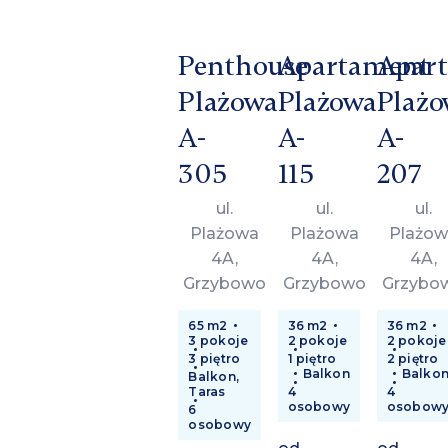
Penthouse
Apartament
Apar
Plażowa
Plażowa
Plażo
A-
A-
A-
305
115
207
ul.
ul.
ul.
Plażowa
Plażowa
Plażow
4A,
4A,
4A,
Grzybowo
Grzybowo
Grzybo
65 m2
36 m2
36 m2
3 pokoje
2 pokoje
2 pokoje
3 piętro
1 piętro
2 piętro
Balkon
Balko
Balkon,
Taras
4
4
osobowy
osobow
6
osobowy