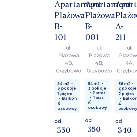
Apartament
Apartament
Apar
Plażowa
Plażowa
Plażo
B-
B-
A-
101
001
211
ul.
ul.
ul.
Plażowa
Plażowa
Plażow
4B,
4B,
4A,
Grzybowo
Grzybowo
Grzybo
54 m2
54 m2
36 m2
3 pokoje
3 pokoje
2 pokoje
Parter
1 piętro
2 piętro
Taras
Balkon
Balko
6
6
4
osobowy
osobowy
osobow
od
od
od
350
350
340