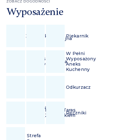
ZOBACZ DOGODNOŚCI
Wyposażenie
Płyta
Zmywarka
Piekarnik
Indukcyjna
W Pełni
Ekspres
Wyposażony
Lodówka
Przelewowy
Aneks
Kuchenny
Wi-
Żelazko
Odkurzacz
Fi
Suszarka
Balkon/Taras
Do
Ręczniki
Z Ogródkiem
Włosów
Strefa