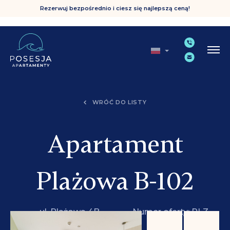
Rezerwuj bezpośrednio i ciesz się najlepszą ceną!
WRÓĆ DO LISTY
Apartament
Plażowa B-102
ul. Plażowa 4B,
Numer oferty: PLZ
Grzybowo
B-102