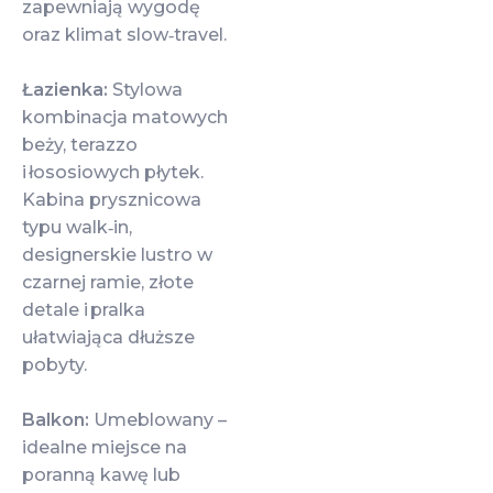
zapewniają wygodę
oraz klimat slow‑travel.
Łazienka:
Stylowa
kombinacja matowych
beży, terazzo
i łososiowych płytek.
Kabina prysznicowa
typu walk‑in,
designerskie lustro w
czarnej ramie, złote
detale i pralka
ułatwiająca dłuższe
pobyty.
Balkon:
Umeblowany –
idealne miejsce na
poranną kawę lub