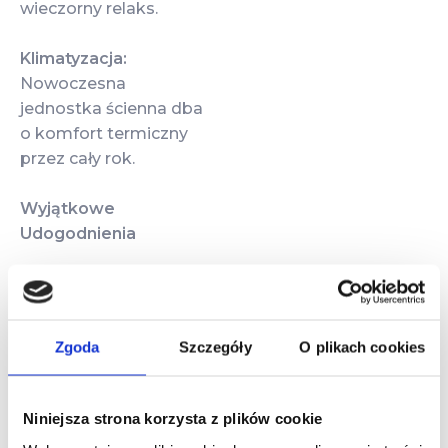
wieczorny relaks.
Klimatyzacja:
Nowoczesna
jednostka ścienna dba
o komfort termiczny
przez cały rok.
Wyjątkowe
Udogodnienia
Goście apartamentu
mogą korzystać
z bezpłatnego Wi‑Fi,
Zgoda
Szczegóły
O plikach cookies
prywatnego miejsca
parkingowego oraz
strefy wellness
Niniejsza strona korzysta z plików cookie
kompleksu (sauna,