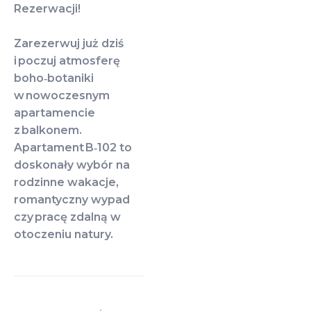
Rezerwacji!
Zarezerwuj już dziś
i poczuj atmosferę
boho‑botaniki
w nowoczesnym
apartamencie
z balkonem.
Apartament B‑102 to
doskonały wybór na
rodzinne wakacje,
romantyczny wypad
czy pracę zdalną w
otoczeniu natury.