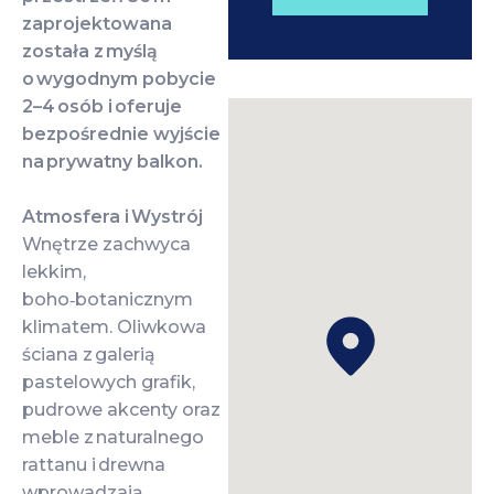
zaprojektowana
została z myślą
o wygodnym pobycie
2–4 osób i oferuje
bezpośrednie wyjście
na prywatny balkon.
Atmosfera i Wystrój
Wnętrze zachwyca
lekkim,
boho‑botanicznym
klimatem. Oliwkowa
ściana z galerią
pastelowych grafik,
pudrowe akcenty oraz
meble z naturalnego
rattanu i drewna
wprowadzają