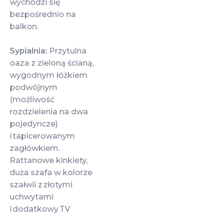
wychodzi się
bezpośrednio na
balkon.
Sypialnia:
Przytulna
oaza z zieloną ścianą,
wygodnym łóżkiem
podwójnym
(możliwość
rozdzielenia na dwa
pojedyncze)
i tapicerowanym
zagłówkiem.
Rattanowe kinkiety,
duża szafa w kolorze
szałwii z złotymi
uchwytami
i dodatkowy TV