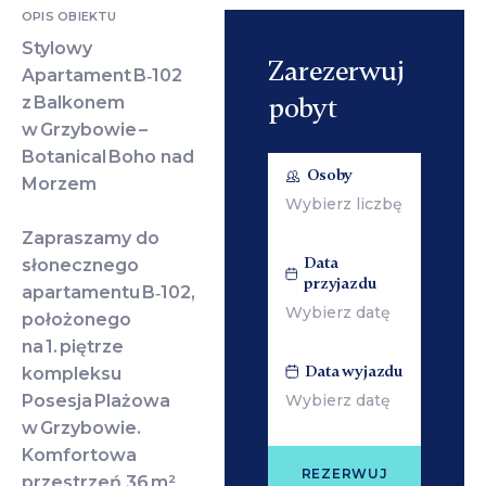
OPIS OBIEKTU
Stylowy
Zarezerwuj
Apartament B‑102
pobyt
z Balkonem
w Grzybowie –
Botanical Boho nad
Osoby
Morzem
Zapraszamy do
Data
słonecznego
przyjazdu
apartamentu B‑102,
położonego
na 1. piętrze
Data wyjazdu
kompleksu
Posesja Plażowa
w Grzybowie.
Komfortowa
REZERWUJ
przestrzeń 36 m²