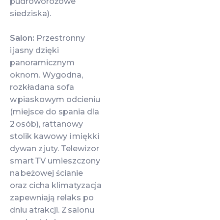
pudroworóżowe
siedziska).
Salon:
Przestronny
i jasny dzięki
panoramicznym
oknom. Wygodna,
rozkładana sofa
w piaskowym odcieniu
(miejsce do spania dla
2 osób), rattanowy
stolik kawowy i miękki
dywan z juty. Telewizor
smart TV umieszczony
na beżowej ścianie
oraz cicha klimatyzacja
zapewniają relaks po
dniu atrakcji. Z salonu