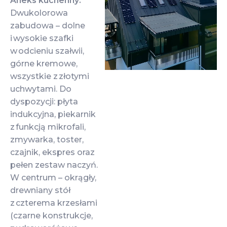
Aneks kuchenny:
Dwukolorowa
zabudowa – dolne
i wysokie szafki
w odcieniu szałwii,
górne kremowe,
wszystkie z złotymi
uchwytami. Do
dyspozycji: płyta
indukcyjna, piekarnik
z funkcją mikrofali,
zmywarka, toster,
czajnik, ekspres oraz
pełen zestaw naczyń.
W centrum – okrągły,
drewniany stół
z czterema krzesłami
(czarne konstrukcje,