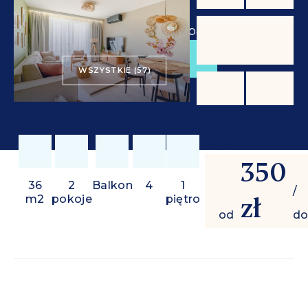
od
350 zł
/ doba
REZERWUJ
WSZYSTKIE (57)
Cena:
350
36
2
Balkon
4
1
/
zł
m2
pokoje
piętro
od
do