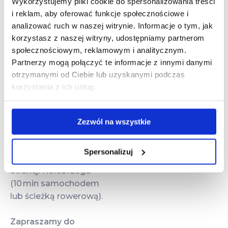
Wykorzystujemy pliki cookie do spersonalizowania treści
jacuzzi).
i reklam, aby oferować funkcje społecznościowe i
analizować ruch w naszej witrynie. Informacje o tym, jak
Doskonała Lokalizacja
korzystasz z naszej witryny, udostępniamy partnerom
społecznościowym, reklamowym i analitycznym.
Obiekt oddalony jest
Partnerzy mogą połączyć te informacje z innymi danymi
zaledwie 250 m od
otrzymanymi od Ciebie lub uzyskanymi podczas
szerokiej, piaszczystej
korzystania z ich usług.
plaży Bałtyku.
Grzybowo łączy uroki
spokojnej,
Zezwól na wszystkie
nadmorskiej
miejscowości z
Spersonalizuj
łatwym dostępem do
atrakcji Kołobrzegu
(10 min samochodem
lub ścieżką rowerową).
Zapraszamy do