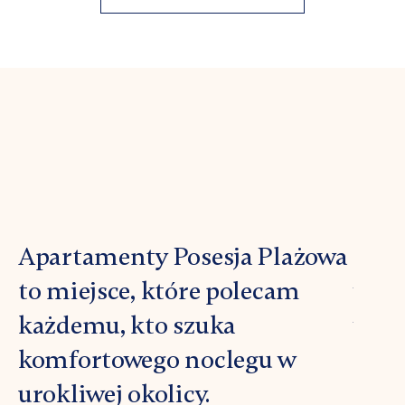
Apartamenty Posesja Plażowa
Now
to miejsce, które polecam
wyna
każdemu, kto szuka
wybr
komfortowego noclegu w
miej
urokliwej okolicy.
dobr