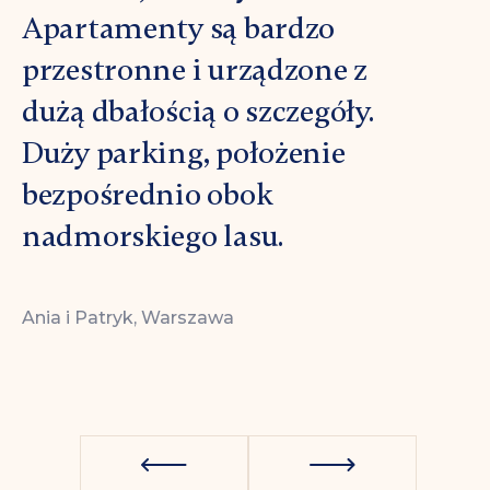
Apartamenty są bardzo
Apar
przestronne i urządzone z
Kapi
dużą dbałością o szczegóły.
bezp
Duży parking, położenie
morz
bezpośrednio obok
nadmorskiego lasu.
Krzysz
Ania i Patryk, Warszawa