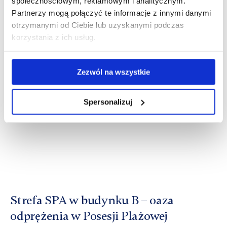
społecznościowym, reklamowym i analitycznym.
Partnerzy mogą połączyć te informacje z innymi danymi
Black Week – czyli Morze Okazji
otrzymanymi od Ciebie lub uzyskanymi podczas
korzystania z ich usług.
Dodano: 08.11.2025 o 15:54
Zezwól na wszystkie
Spersonalizuj
Strefa SPA w budynku B – oaza
odprężenia w Posesji Plażowej