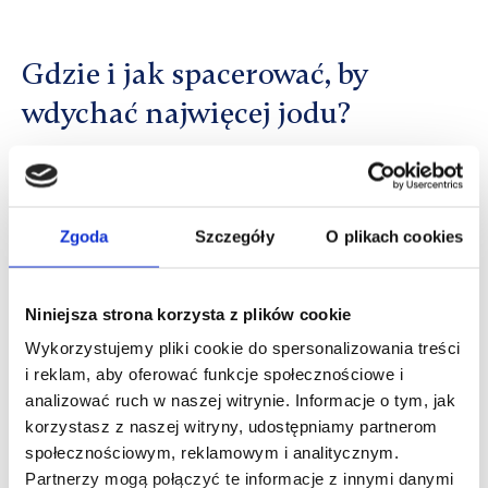
Gdzie i jak spacerować, by
wdychać najwięcej jodu?
Nie musisz biegać po plaży, by korzystać z
dobrodziejstw jodu, ale warto pamiętać o kilku
zasadach:
Zgoda
Szczegóły
O plikach cookies
Linia brzegowa:
Największe nasycenie
Niniejsza strona korzysta z plików cookie
minerałami występuje bezpośrednio przy
Wykorzystujemy pliki cookie do spersonalizowania treści
brzegu, w pasie do ok. 200–300 metrów od
i reklam, aby oferować funkcje społecznościowe i
morza. Każdy krok bliżej wody to „mocniejsza”
analizować ruch w naszej witrynie. Informacje o tym, jak
dawka.
korzystasz z naszej witryny, udostępniamy partnerom
społecznościowym, reklamowym i analitycznym.
Głębokie oddechy:
Podczas spaceru staraj się
Partnerzy mogą połączyć te informacje z innymi danymi