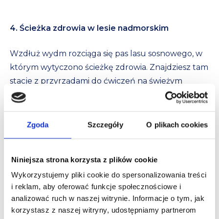
4. Ścieżka zdrowia w lesie nadmorskim
Wzdłuż wydm rozciąga się pas lasu sosnowego, w
którym wytyczono ścieżkę zdrowia. Znajdziesz tam
stacje z przyrządami do ćwiczeń na świeżym
powietrzu. To najlepszy sposób na poranny
rozruch w towarzystwie morskiego jodu –
naturalna inhalacja gwarantowana!
Zgoda
Szczegóły
O plikach cookies
Niniejsza strona korzysta z plików cookie
Wykorzystujemy pliki cookie do spersonalizowania treści
i reklam, aby oferować funkcje społecznościowe i
analizować ruch w naszej witrynie. Informacje o tym, jak
korzystasz z naszej witryny, udostępniamy partnerom