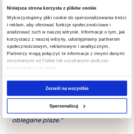
Bliskość natury, morskie powietrze i spokojna
Niniejsza strona korzysta z plików cookie
atmosfera tego miejsca sprawiają, że jest to idealne
Wykorzystujemy pliki cookie do spersonalizowania treści
miejsce na odpoczynek i oderwanie się od
i reklam, aby oferować funkcje społecznościowe i
codziennych obowiązków. Wrzesień nad Bałtykiem
analizować ruch w naszej witrynie. Informacje o tym, jak
to czas, kiedy każdy może znaleźć dla siebie chwilę
korzystasz z naszej witryny, udostępniamy partnerom
wytchnienia i naładować się pozytywną energią
społecznościowym, reklamowym i analitycznym.
przed nadchodzącą jesienią.
Partnerzy mogą połączyć te informacje z innymi danymi
otrzymanymi od Ciebie lub uzyskanymi podczas
korzystania z ich usług.
„Wrzesień to jeden z najlepszych
Zezwól na wszystkie
momentów na wypoczynek nad
morzem. Świetna pogoda, bardziej
Spersonalizuj
kameralna atmosfera, mniej
oblegane plaże.”