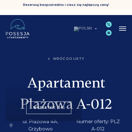
Rezerwuj bezpośrednio i ciesz się najlepszą ceną!
WRÓĆ DO LISTY
Apartament
Plażowa A-012
WSZYSTKIE (26)
ul. Plażowa 4A,
Numer oferty: PLZ
Grzybowo
A-012