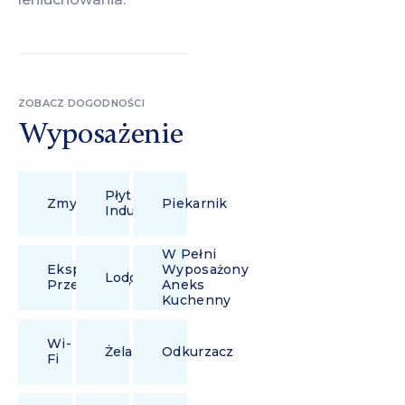
ZOBACZ DOGODNOŚCI
Wyposażenie
Płyta
Zmywarka
Piekarnik
Indukcyjna
W Pełni
Ekspres
Wyposażony
Lodówka
Przelewowy
Aneks
Kuchenny
Wi-
Żelazko
Odkurzacz
Fi