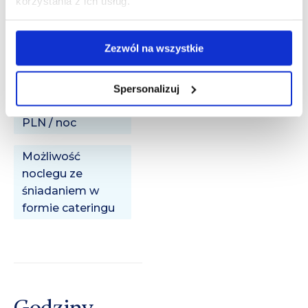
korzystania z ich usług.
Dostęp do
Internetu:
Zezwól na wszystkie
Wliczone w cenę
Łóżeczko
Spersonalizuj
dziecięce: 100,00
PLN / noc
Możliwość
noclegu ze
śniadaniem w
formie cateringu
Godziny