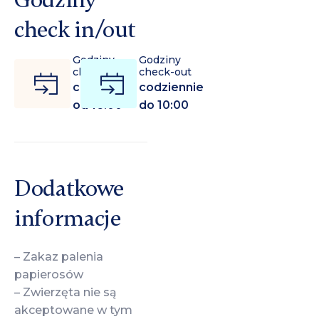
check in/out
Godziny
Godziny
check-in
check-out
codziennie
codziennie
od 16:00
do 10:00
Dodatkowe
informacje
– Zakaz palenia
papierosów
– Zwierzęta nie są
akceptowane w tym