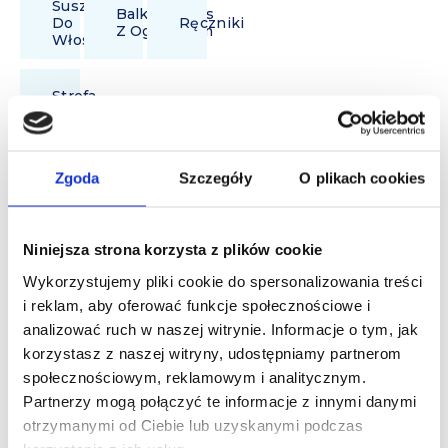
Suszarka
Balkon/Taras
Do
Ręczniki
Z Ogródkiem
Włosów
Strefa
Spa
Zgoda
Szczegóły
O plikach cookies
Usługi
Niniejsza strona korzysta z plików cookie
Wykorzystujemy pliki cookie do spersonalizowania treści
dodatkowe
i reklam, aby oferować funkcje społecznościowe i
analizować ruch w naszej witrynie. Informacje o tym, jak
korzystasz z naszej witryny, udostępniamy partnerom
Dostęp do Strefy
społecznościowym, reklamowym i analitycznym.
SPA w cenie
Partnerzy mogą połączyć te informacje z innymi danymi
noclegu - 3 sauny
otrzymanymi od Ciebie lub uzyskanymi podczas
i jacuzzi