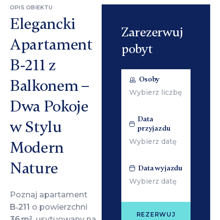
OPIS OBIEKTU
Elegancki
Zarezerwuj
Apartament
pobyt
B‑211 z
Osoby
Balkonem –
Dwa Pokoje
Data
w Stylu
przyjazdu
Modern
Nature
Data wyjazdu
Poznaj apartament
B‑211
o powierzchni
REZERWUJ
36 m²
, usytuowany na