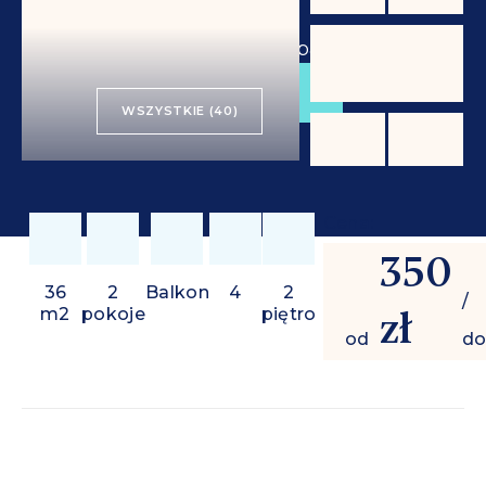
od
350 zł
/ doba
REZERWUJ
WSZYSTKIE (40)
Cena:
350
36
2
Balkon
4
2
/
zł
m2
pokoje
piętro
od
do