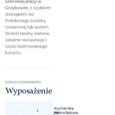
szerokiej plaży w
Grzybowie
, z szybkim
dostępem do
Kołobrzegu ścieżką
rowerową lub autem.
Wokół tereny zielone,
lokalne restauracje i
cisza nadmorskiego
kurortu.
ZOBACZ DOGODNOŚCI
Wyposażenie
Płyta
Kuchenka
Zmywarka
Indukcyjna
Mikrofalowa