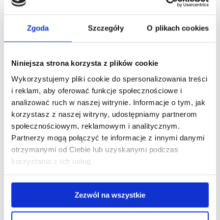
ogrodowym – stolik i
dwa krzesła – zachęca
Zgoda
Szczegóły
O plikach cookies
do porannej kawy i
popołudniowego
relaksu.
Niniejsza strona korzysta z plików cookie
Wykorzystujemy pliki cookie do spersonalizowania treści
Udogodnienia
i reklam, aby oferować funkcje społecznościowe i
analizować ruch w naszej witrynie. Informacje o tym, jak
Apartament oferuje:
korzystasz z naszej witryny, udostępniamy partnerom
społecznościowym, reklamowym i analitycznym.
Klimatyzację
–
Partnerzy mogą połączyć te informacje z innymi danymi
zapewniającą
otrzymanymi od Ciebie lub uzyskanymi podczas
optymalną
korzystania z ich usług.
temperaturę o każdej
porze roku,
Zezwól na wszystkie
Szybkie Wi‑Fi
– idealne
do pracy zdalnej i