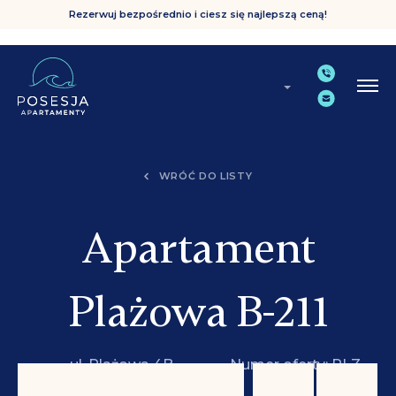
Rezerwuj bezpośrednio i ciesz się najlepszą ceną!
WRÓĆ DO LISTY
Apartament
Plażowa B-211
ul. Plażowa 4B,
Numer oferty: PLZ
Grzybowo
B-211