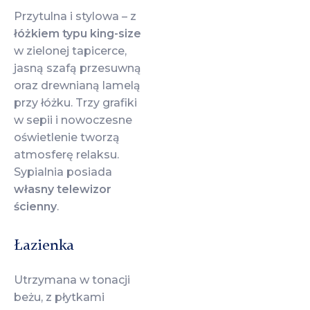
Przytulna i stylowa – z
łóżkiem typu king-size
w zielonej tapicerce,
jasną szafą przesuwną
oraz drewnianą lamelą
przy łóżku. Trzy grafiki
w sepii i nowoczesne
oświetlenie tworzą
atmosferę relaksu.
Sypialnia posiada
własny telewizor
ścienny
.
Łazienka
Utrzymana w tonacji
beżu, z płytkami