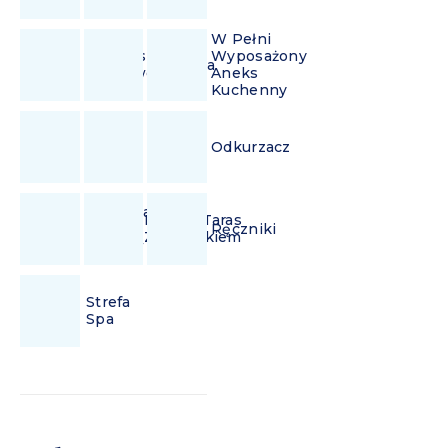
W Pełni
Ekspres
Wyposażony
Lodówka
Przelewowy
Aneks
Kuchenny
Wi-
Żelazko
Odkurzacz
Fi
Suszarka
Balkon/Taras
Do
Ręczniki
Z Ogródkiem
Włosów
Strefa
Spa