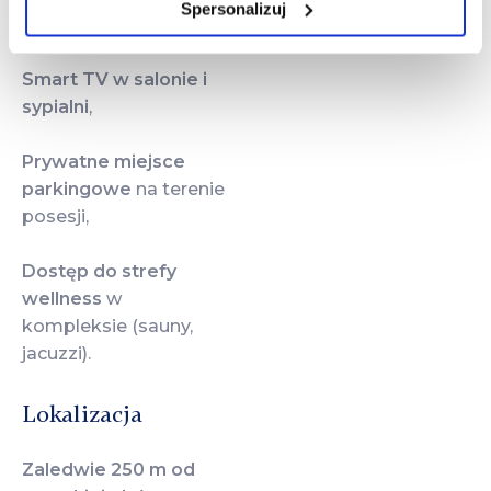
Spersonalizuj
streamingu,
Smart TV w salonie i
sypialni
,
Prywatne miejsce
parkingowe
na terenie
posesji,
Dostęp do strefy
wellness
w
kompleksie (sauny,
jacuzzi).
Lokalizacja
Zaledwie 250 m od