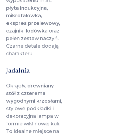
wyposażeniu m.in.:
płyta indukcyjna,
mikrofalówka,
ekspres przelewowy,
czajnik, lodówka
oraz
pełen zestaw naczyń.
Czarne detale dodają
charakteru.
Jadalnia
Okrągły,
drewniany
stół z czterema
wygodnymi krzesłami
,
stylowe podkładki i
dekoracyjna lampa w
formie wiklinowej kuli.
To idealne miejsce na