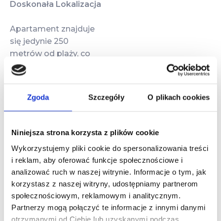
Doskonała Lokalizacja
Apartament znajduje
się jedynie 250
metrów od plaży, co
sprawia, że jest to
idealne miejsce dla
miłośników morskich
Zgoda
Szczegóły
O plikach cookies
kąpieli i spacerów
brzegiem morza.
Otoczenie natury,
Niniejsza strona korzysta z plików cookie
szum fal oraz świeże
Wykorzystujemy pliki cookie do spersonalizowania treści
powietrze tworzą
i reklam, aby oferować funkcje społecznościowe i
doskonałe warunki do
analizować ruch w naszej witrynie. Informacje o tym, jak
odpoczynku. Okolica
korzystasz z naszej witryny, udostępniamy partnerom
obfituje w trasy
społecznościowym, reklamowym i analitycznym.
rowerowe, co czyni
Partnerzy mogą połączyć te informacje z innymi danymi
apartament świetną
otrzymanymi od Ciebie lub uzyskanymi podczas