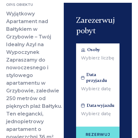
OPIS OBIEKTU
Wyjątkowy
Zarezerwuj
Apartament nad
pobyt
Bałtykiem w
Grzybowie – Twój
Idealny Azyl na
Osoby
Wypoczynek
Zapraszamy do
nowoczesnego i
Data
stylowego
przyjazdu
apartamentu w
Grzybowie, zaledwie
250 metrów od
Data wyjazdu
pięknych plaż Bałtyku.
Ten elegancki,
jednopietrowy
apartament o
REZERWUJ
powierzchni 36 m²