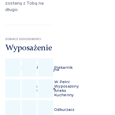
zostaną z Tobą na
długo.
ZOBACZ DOGODNOŚCI
Wyposażenie
Płyta
Zmywarka
Piekarnik
Indukcyjna
W Pełni
Ekspres
Wyposażony
Lodówka
Przelewowy
Aneks
Kuchenny
Wi-
Żelazko
Odkurzacz
Fi