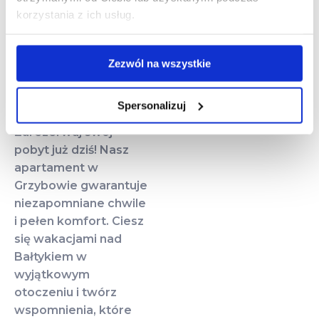
bazą wypadową dla
korzystania z ich usług.
miłośników wycieczek
rowerowych.
Zezwól na wszystkie
Zapraszamy do
Rezerwacji!
Spersonalizuj
Zarezerwuj swój
pobyt już dziś! Nasz
apartament w
Grzybowie gwarantuje
niezapomniane chwile
i pełen komfort. Ciesz
się wakacjami nad
Bałtykiem w
wyjątkowym
otoczeniu i twórz
wspomnienia, które