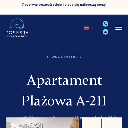
Rezerwuj bezpośrednio i ciesz się najlepszą ceną!
WRÓĆ DO LISTY
Apartament
Plażowa A-211
ul. Plażowa 4A,
Numer oferty: PLZ
Grzybowo
A-211