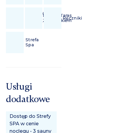
Suszarka
Balkon/Taras
Do
Ręczniki
Z Ogródkiem
Włosów
Strefa
Spa
Usługi
dodatkowe
Dostęp do Strefy
SPA w cenie
noclegu - 3 sauny