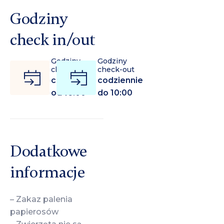
Godziny
check in/out
Godziny
Godziny
check-in
check-out
codziennie
codziennie
od 16:00
do 10:00
Dodatkowe
informacje
– Zakaz palenia
papierosów