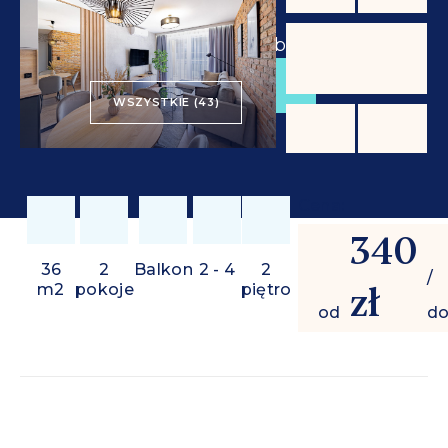
od
340 zł
/ doba
REZERWUJ
WSZYSTKIE (43)
Cena:
340
36
2
Balkon
2 - 4
2
/
zł
m2
pokoje
piętro
od
d