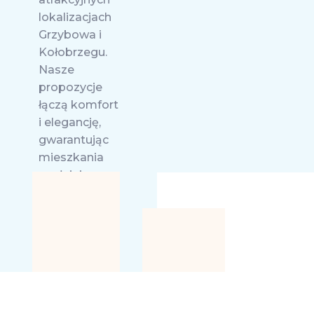
lokalizacjach
Grzybowa i
Kołobrzegu.
Nasze
propozycje
łączą komfort
i elegancję,
gwarantując
mieszkania
spełniające
najwyższe
standardy
jakości.