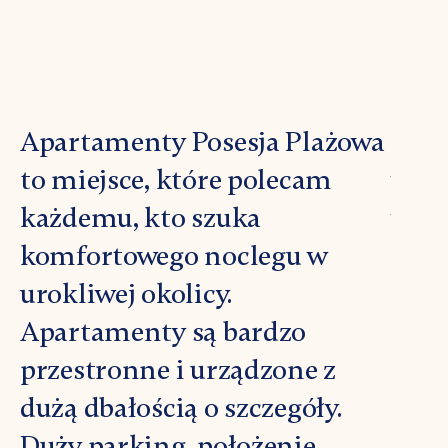
Apartamenty Posesja Plażowa
Now
to miejsce, które polecam
wyna
każdemu, kto szuka
wybr
komfortowego noclegu w
miej
urokliwej okolicy.
dobr
Apartamenty są bardzo
Apar
przestronne i urządzone z
Kapi
dużą dbałością o szczegóły.
mają
Duży parking, położenie
nad 