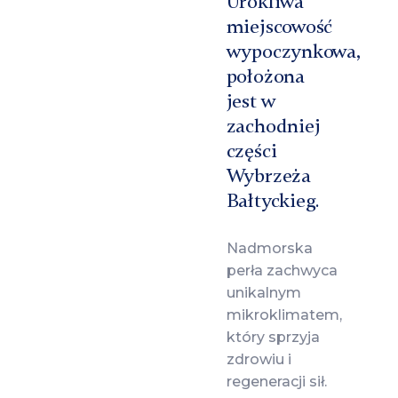
Urokliwa
miejscowość
wypoczynkowa,
położona
jest w
zachodniej
części
Wybrzeża
Bałtyckieg.
Nadmorska
perła zachwyca
unikalnym
mikroklimatem,
który sprzyja
zdrowiu i
regeneracji sił.