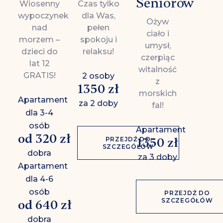
Seniorów
Wiosenny
Czas tylko
wypoczynek
dla Was,
Ożyw
nad
pełen
ciało i
morzem –
spokoju i
umysł,
dzieci do
relaksu!
czerpiąc
lat 12
witalność
GRATIS!
2 osoby
z
1350 zł
morskich
Apartament
za 2 doby
fal!
dla 3-4
osób
Apartament
od 320 zł
1350 zł
PRZEJDŹ DO
SZCZEGÓŁÓW
dobra
za 3 doby
Apartament
dla 4-6
osób
PRZEJDŹ DO
SZCZEGÓŁÓW
od 640 zł
dobra