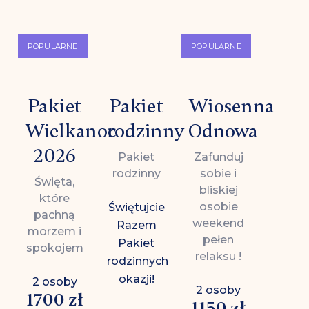
POPULARNE
POPULARNE
Pakiet
Pakiet
Wiosenna
Wielkanoc
rodzinny
Odnowa
2026
Pakiet
Zafunduj
rodzinny
sobie i
Święta,
bliskiej
które
osobie
Świętujcie
pachną
weekend
Razem
morzem i
pełen
Pakiet
spokojem
relaksu !
rodzinnych
okazji!
2 osoby
2 osoby
1700 zł
1150 zł