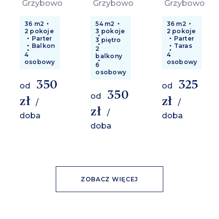
Grzybowo
Grzybowo
Grzybowo
36 m2
54 m2
36 m2
2 pokoje
3 pokoje
2 pokoje
Parter
Parter
3 piętro
Balkon
Taras
2
4
4
balkony
osobowy
osobowy
6
osobowy
350
325
od
od
350
od
zł
zł
/
/
zł
/
doba
doba
doba
ZOBACZ WIĘCEJ