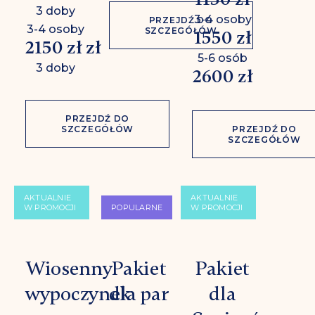
3 doby
3-4 osoby
PRZEJDŹ DO
3-4 osoby
SZCZEGÓŁÓW
1550 zł
2150 zł zł
5-6 osób
3 doby
2600 zł
PRZEJDŹ DO
SZCZEGÓŁÓW
PRZEJDŹ DO
SZCZEGÓŁÓW
AKTUALNIE
AKTUALNIE
W PROMOCJI
POPULARNE
W PROMOCJI
Wiosenny
Pakiet
Pakiet
wypoczynek
dla par
dla