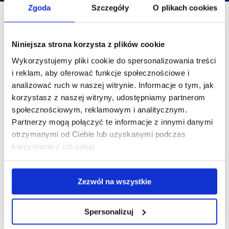
Zgoda
Szczegóły
O plikach cookies
Niniejsza strona korzysta z plików cookie
Wykorzystujemy pliki cookie do spersonalizowania treści
OFERTA
i reklam, aby oferować funkcje społecznościowe i
analizować ruch w naszej witrynie. Informacje o tym, jak
DLA TURYSTÓW
korzystasz z naszej witryny, udostępniamy partnerom
LOKALIZACJE
społecznościowym, reklamowym i analitycznym.
KONTAKT
Partnerzy mogą połączyć te informacje z innymi danymi
otrzymanymi od Ciebie lub uzyskanymi podczas
korzystania z ich usług.
Kontakt z nami.
+48 725 000 004
Zezwól na wszystkie
KONTAKT@POSESJA-APARTAMENTY.PL
Biuro: ul. Plażowa 4a budynek A
(parter, wejście od
Spersonalizuj
,
ulicy)